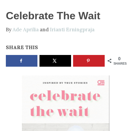
NOW
Celebrate The Wait
By
Ade Aprilia
and
Irianti Erningpraja
SHARE THIS
0
SHARES