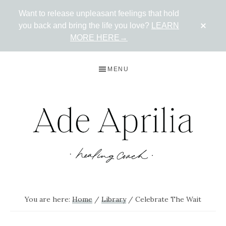
Want to release unpleasant feelings that hold
CLO
you back and bring the life you love?
LEARN
TOP
BAN
MORE HERE→
Skip
Skip
MENU
to
to
primary
main
navigation
content
ADE
Live
in
APRILIA
You are here:
Home
/
Library
/
Celebrate The Wait
the